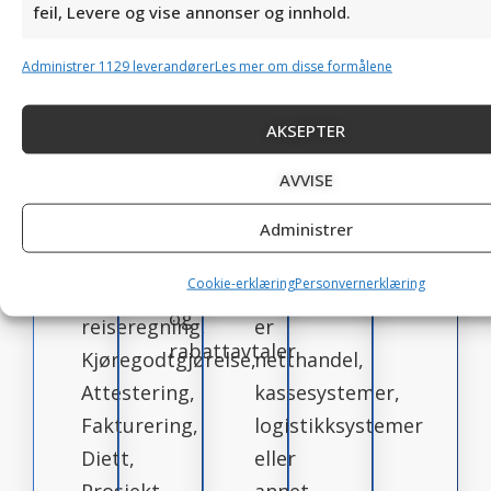
feil, Levere og vise annonser og innhold.
blant
kontoret
ferdig
støtter
annet
med
integrert
alle
Administrer 1129 leverandører
Les mer om disse formålene
funksjonalitet
seg.
mot
norske
for
Av
de
banker
AKSEPTER
varetelling,
funksjonalitet
mest
AVVISE
restordre,
kan
brukte
plukkliste,
nevnes
løsningene,
Administrer
innkjøp,
Utlegg
om
pris
Cookie-erklæring
Personvernerklæring
og
det
og
reiseregning,
er
rabattavtaler.
Kjøregodtgjørelse,
netthandel,
Attestering,
kassesystemer,
Fakturering,
logistikksystemer
Diett,
eller