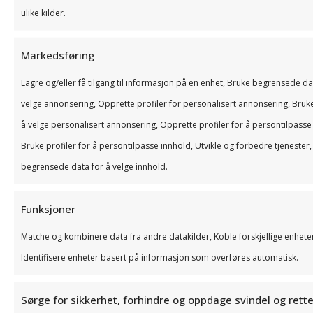
er
ulike kilder.
ansatte
du
lønn
du
skreddersydd
å
allerede
og
gjøre
for
Markedsføring
utføre
bruker
fakturaer
flere
deg
oppgaver
med
og
oppgav
Lagre og/eller få tilgang til informasjon på en enhet, Bruke begrensede da
som
om
Tripletex,
gir
på
velge annonsering, Opprette profiler for personalisert annonsering, Bruke 
trenger
de
for
god
mindre
å velge personalisert annonsering, Opprette profiler for å persontilpasse
full
er
å
oversikt
tid,
Bruke profiler for å persontilpasse innhold, Utvikle og forbedre tjenester
kontroll
på
automatisere
over
uten
begrensede data for å velge innhold.
over
farten.
en
hva
å
produkt-
På
del
som
måtte
Funksjoner
og
den
av
skjer
logge
Matche og kombinere data fra andre datakilder, Koble forskjellige enhete
lagerstatus.
måten
arbeidet
i
inn
Identifisere enheter basert på informasjon som overføres automatisk.
Her
har
ditt.
bedriften.
i
finner
man
Systemet
nettba
Sørge for sikkerhet, forhindre og oppdage svindel og rett
du
alltid
er
Løsnin