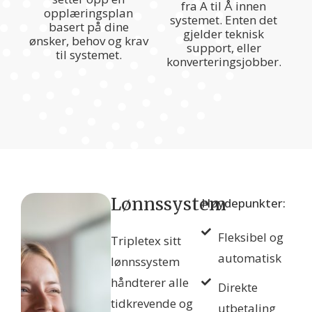
fra A til Å innen
opplæringsplan
systemet. Enten det
basert på dine
gjelder teknisk
ønsker, behov og krav
support, eller
til systemet.
konverteringsjobber.
Lønnssystem
Høydepunkter:
Fleksibel og
Tripletex sitt
automatisk
lønnssystem
håndterer alle
Direkte
tidkrevende og
utbetaling