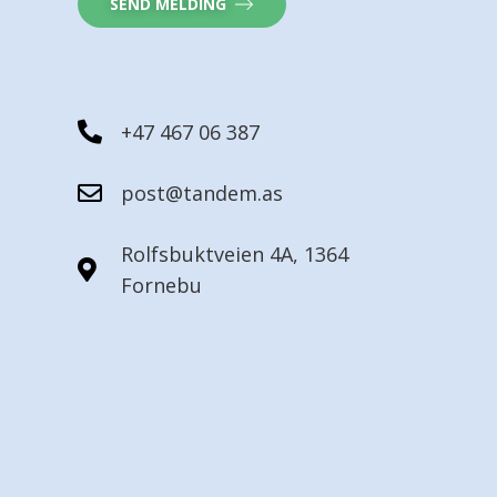
SEND MELDING
+47 467 06 387
post@tandem.as
Rolfsbuktveien 4A, 1364
Fornebu