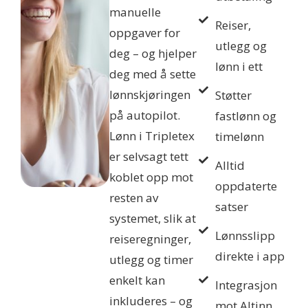
manuelle
Reiser,
oppgaver for
utlegg og
deg – og hjelper
lønn i ett
deg med å sette
lønnskjøringen
Støtter
på autopilot.
fastlønn og
Lønn i Tripletex
timelønn
er selvsagt tett
Alltid
koblet opp mot
oppdaterte
resten av
satser
systemet, slik at
Lønnsslipp
reiseregninger,
direkte i app
utlegg og timer
enkelt kan
Integrasjon
inkluderes – og
mot Altinn