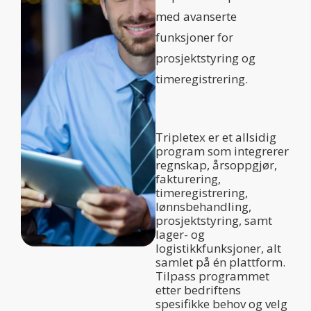
med avanserte
funksjoner for
prosjektstyring og
timeregistrering.
Tripletex er et allsidig
program som integrerer
regnskap, årsoppgjør,
fakturering,
timeregistrering,
lønnsbehandling,
prosjektstyring, samt
lager- og
logistikkfunksjoner, alt
samlet på én plattform.
Tilpass programmet
etter bedriftens
spesifikke behov og velg