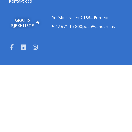
Kontakt oss
Rolfsbuktveien 2
1364 Fornebu
GRATIS
SJEKKLISTE
+ 47 671 15 800
post@tandem.as