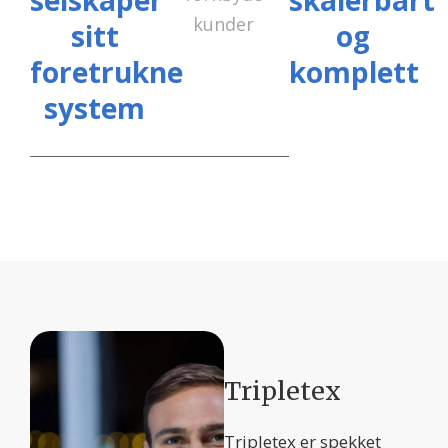
selskaper
skalerbart
kunder
sitt
og
foretrukne
komplett
system
Tripletex
Tripletex er spekket