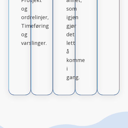
Prosjekt
annet,
og
som
ordrelinjer,
igjen
Timeføring
gjør
og
det
varslinger.
lett
å
komme
i
gang.