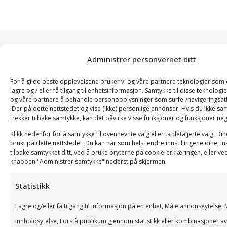
Administrer personvernet ditt
Smarte løsninger i Tripletex
For å gi de beste opplevelsene bruker vi og våre partnere teknologier som 
lagre og / eller få tilgang til enhetsinformasjon. Samtykke til disse teknologien
og våre partnere å behandle personopplysninger som surfe-/navigeringsatf
IDer på dette nettstedet og vise (ikke) personlige annonser. Hvis du ikke sam
trekker tilbake samtykke, kan det påvirke visse funksjoner og funksjoner neg
Mobilapp
Lagerstyring
Integrasjoner
Timeføring
Banki
Klikk nedenfor for å samtykke til ovennevnte valg eller ta detaljerte valg. Din
og
brukt på dette nettstedet. Du kan når som helst endre innstillingene dine, in
Appen
Koble
Oppdaterte
Med
logistikk
tilbake samtykket ditt, ved å bruke bryterne på cookie-erklæringen, eller ved
knappen "Administrer samtykke" nederst på skjermen.
gjør
sammen
timelister
Triplet
Tripletex
det
et
legger
koblet
Statistikk
lager
enkelt
system
grunnlaget
til
og
Lagre og/eller få tilgang til informasjon på en enhet, Måle annonseytelse, 
for
eller
for
banke
logistikkmodul
innholdsytelse, Forstå publikum gjennom statistikk eller kombinasjoner av
alle
verktøy
prosjekter,
kan