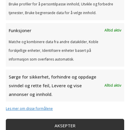
viktig at regnskap firma har transparent og
Bruke profiler for å persontilpasse innhold, Utvikle og forbedre
rettferdig prising. Du bør vite nøyaktig hva du
tjenester, Bruke begrensede data for å velge innhold.
betaler for, og hvordan faktureringen skjer.
Fleksible prismodeller er et stort pluss: noen byråer
tilbyr «betal kun for det du trenger»-løsninger,
Funksjoner
Alltid aktiv
hvor du slipper å betale for tjenester som ikke er
relevante for din virksomhet. Å velge et byrå med
Matche og kombinere data fra andre datakilder, Koble
klare og rettferdige priser reduserer risikoen for
forskjellige enheter, Identifisere enheter basert på
ubehagelige overraskelser og sikrer at du får verdi
for pengene.
informasjon som overføres automatisk.
FÅ ET TILBUD
Sørge for sikkerhet, forhindre og oppdage
svindel og rette feil, Levere og vise
Alltid aktiv
5. Digital kompetanse
annonser og innhold.
I dagens digitale næringsliv er det essensielt at ditt
Les mer om disse formålene
regnskapsbyrå kan tilby moderne, skybaserte
løsninger. Skybaserte systemer gir deg:
Enkel tilgang til regnskap og rapporter uansett hvor
AKSEPTER
du er.