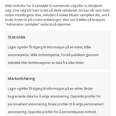
Klikk nedenfor for å samtykke til ovennevnte valg eller ta detaljerte
valg. Dine valg blir bare brukt på dette nettstedet. Du kan når som helst
3. Personlig oppfølging
endre innstillingene dine, inkludert å trekke tilbake samtykket ditt, ved å
bruke bryterne på cookie-erklæringen, eller ved å klikke på knappen
"Administrer samtykke" nederst på skjermen.
Personlig oppfølging er en kritisk faktor når du
velger et regnskapsbyrå. Du ønsker en rådgiver
Statistikk
som virkelig forstår virksomheten din, kjenner dine
mål og utfordringer, og som kan gi konkrete råd
Lagre og/eller få tilgang til informasjon på en enhet, Måle
som gir merverdi.
annonseytelse, Måle innholdsytelse, Forstå publikum gjennom
Byråer som kun tilbyr standardpakker uten
statistikk eller kombinasjoner av data fra ulike kilder.
individuell tilpasning, kan gjøre at du går glipp av
muligheter for effektivisering og bedre
økonomistyring. En personlig rådgiver følger deg
Markedsføring
tett, er tilgjengelig når det trengs, og kan tilpasse
løsninger etter endringer i bedriften eller
Lagre og/eller få tilgang til informasjon på en enhet, Bruke
markedet.
begrensede data for å velge annonsering, Opprette profiler for
4. Pris og transparens
personalisert annonsering, Bruke profiler til å velge personalisert
annonsering, Opprette profiler for å persontilpasse innhold,
Pris er alltid en viktig faktor, men det er minst like