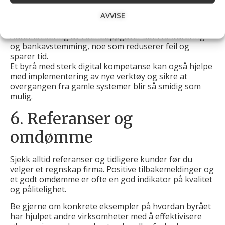
Mulighet for sømløst samarbeid mellom deg og
AVVISE
økonomiteamet.
Automatisering av rutineoppgaver som fakturering
og bankavstemming, noe som reduserer feil og
sparer tid.
Et byrå med sterk digital kompetanse kan også hjelpe
med implementering av nye verktøy og sikre at
overgangen fra gamle systemer blir så smidig som
mulig.
6. Referanser og
omdømme
Sjekk alltid referanser og tidligere kunder før du
velger et regnskap firma. Positive tilbakemeldinger og
et godt omdømme er ofte en god indikator på kvalitet
og pålitelighet.
Be gjerne om konkrete eksempler på hvordan byrået
har hjulpet andre virksomheter med å effektivisere