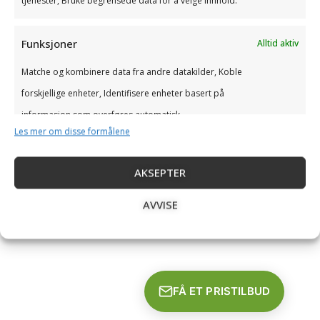
tjenester, Bruke begrensede data for å velge innhold.
Funksjoner
Alltid aktiv
Matche og kombinere data fra andre datakilder, Koble
forskjellige enheter, Identifisere enheter basert på
informasjon som overføres automatisk.
Les mer om disse formålene
Sørge for sikkerhet, forhindre og oppdage
AKSEPTER
svindel og rette feil, Levere og vise
Alltid aktiv
annonser og innhold.
AVVISE
FÅ ET PRISTILBUD