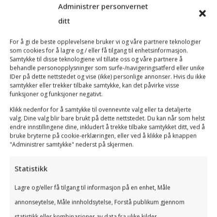
Administrer personvernet
Alt du trenger på ett sted – vi gjør det enkelt å
ditt
starte NUF og sørger for at NUF registrering skjer
raskt og korrekt.
For å gi de beste opplevelsene bruker vi og våre partnere teknologier
Alt du trenger på ett sted!
som cookies for å lagre og / eller få tilgang til enhetsinformasjon.
Samtykke til disse teknologiene vil tillate oss og våre partnere å
behandle personopplysninger som surfe-/navigeringsatferd eller unike
IDer på dette nettstedet og vise (ikke) personlige annonser. Hvis du ikke
samtykker eller trekker tilbake samtykke, kan det påvirke visse
funksjoner og funksjoner negativt.
Trygt og Riktig
Klikk nedenfor for å samtykke til ovennevnte valg eller ta detaljerte
valg. Dine valg blir bare brukt på dette nettstedet. Du kan når som helst
endre innstillingene dine, inkludert å trekke tilbake samtykket ditt, ved å
Regnskap, skatt og avgift er komplekse
bruke bryterne på cookie-erklæringen, eller ved å klikke på knappen
"Administrer samtykke" nederst på skjermen.
fagområder i stadig endring. Kompetente
medarbeidere er en forutsetning for å treffe
Statistikk
riktige kvalitative beslutninger.
Lagre og/eller få tilgang til informasjon på en enhet, Måle
annonseytelse, Måle innholdsytelse, Forstå publikum gjennom
statistikk eller kombinasjoner av data fra ulike kilder.