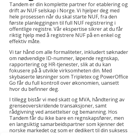
Tandem er din komplette partner for etablering og
drift av NUF selskap i Norge. Vi hjelper deg med
hele prosessen når du skal starte NUF, fra den
første planleggingen til full NUF registrering i
offentlige registre. Vår ekspertise sikrer at du får
riktig hjelp med å registrere NUF på en enkel og
effektiv måte.
Vi tar hånd om alle formaliteter, inkludert søknader
om nødvendige ID-nummer, løpende regnskap,
rapportering og HR-tjenester, slik at du kan
fokusere på å utvikle virksomheten din. Med
skybaserte løsninger som Tripletex og PowerOffice
Go får du full kontroll over økonomien, uansett
hvor du befinner deg.
I tillegg bistår vi med skatt og MVA, håndtering av
grenseoverskridende transaksjoner, samt
rådgivning ved ansettelser og bemanning. Hos
Tandem får du ikke bare en regnskapsfører, men
en langsiktig samarbeidspartner som kjenner det
norske markedet og som er dedikert til din suksess
med ditt NUF selskap.