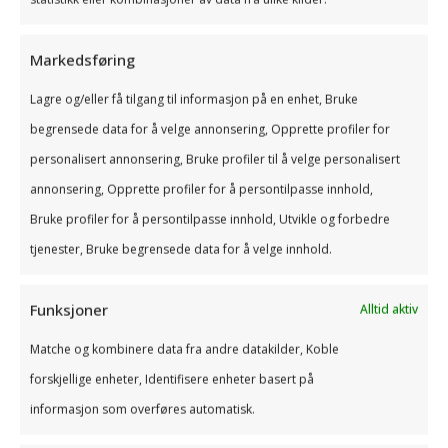
Skalerbart
Markedsføring
Omfanget og behovet knyttet til ressurser på
økonomi og regnskap kan endre seg over tid
Lagre og/eller få tilgang til informasjon på en enhet, Bruke
og det kan være sesongvariasjoner avhengig
begrensede data for å velge annonsering, Opprette profiler for
av bransje.
personalisert annonsering, Bruke profiler til å velge personalisert
annonsering, Opprette profiler for å persontilpasse innhold,
Bruke profiler for å persontilpasse innhold, Utvikle og forbedre
tjenester, Bruke begrensede data for å velge innhold.
La Tandem gjøre det enkelt å
Funksjoner
Alltid aktiv
lykkes i Norge
Vi hjelper deg med å få full kontroll på
Matche og kombinere data fra andre datakilder, Koble
økonomien – og frihet til å fokusere på
forskjellige enheter, Identifisere enheter basert på
vekst og kjernevirksomhet.
informasjon som overføres automatisk.