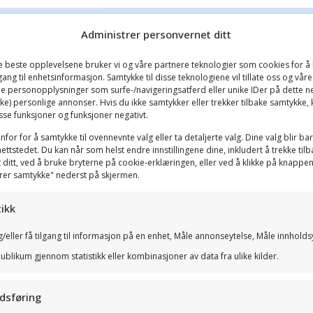
Administrer personvernet ditt
de beste opplevelsene bruker vi og våre partnere teknologier som cookies for å 
ilgang til enhetsinformasjon. Samtykke til disse teknologiene vil tillate oss og vår
e personopplysninger som surfe-/navigeringsatferd eller unike IDer på dette n
kke) personlige annonser. Hvis du ikke samtykker eller trekker tilbake samtykke,
sse funksjoner og funksjoner negativt.
nfor for å samtykke til ovennevnte valg eller ta detaljerte valg. Dine valg blir ba
ettstedet. Du kan når som helst endre innstillingene dine, inkludert å trekke til
rpliktende prat om hvordan vi kan bistå din bedrif
 ditt, ved å bruke bryterne på cookie-erklæringen, eller ved å klikke på knappe
rer samtykke" nederst på skjermen.
tikk
/eller få tilgang til informasjon på en enhet, Måle annonseytelse, Måle innholds
ublikum gjennom statistikk eller kombinasjoner av data fra ulike kilder.
dsføring