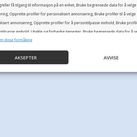
/eller få tilgang til informasjon på en enhet, Bruke begrensede data for å velge
ing, Opprette profiler for personalisert annonsering, Bruke profiler til å velge
isert annonsering, Opprette profiler for å persontilpasse innhold, Bruke profil
r vi ditt samtykke til å lagre og
tilpasse innhold, Utvikle og forbedre tjenester, Bruke begrensede data for å v
om disse formålene
ine personlige data
AKSEPTER
AVVISE
i vår
personvernerklæring
.
joner
Al
g kombinere data fra andre datakilder, Koble forskjellige enheter,
isere enheter basert på informasjon som overføres automatisk.
for sikkerhet, forhindre og oppdage svindel og rette feil,
Al
 og vise annonser og innhold.