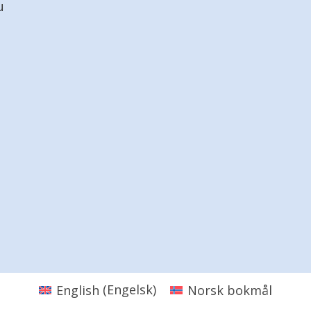
u
English
(
Engelsk
)
Norsk bokmål