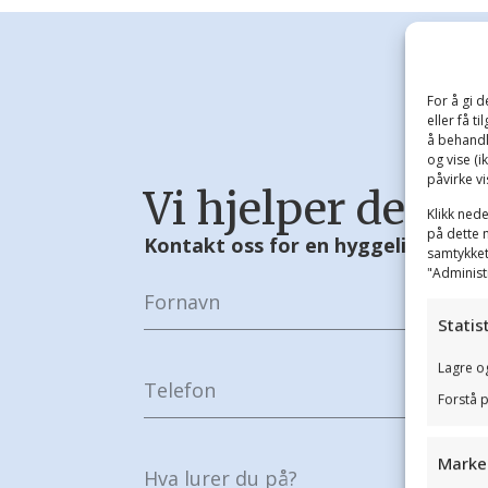
For å gi 
eller få t
å behandl
og vise (i
påvirke vi
Vi hjelper deg!
Klikk nede
på dette n
Kontakt oss for en hyggelig og ufo
samtykket
"Administ
Statis
Lagre og
Forstå p
Marke