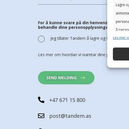
Lagre og
annonser
personal
For å kunne svare på din henvendelse trenge
behandle dine personopplysninger.
å person
Les mer 
Jeg tillater Tandem å lagre og behandle m
innhold.
Les mer om hvordan vi ivaretar dine persondata 
Funks
Matche o
Identif
SEND MELDING
Sørge 
+47 671 15 800
Levere
post@tandem.as