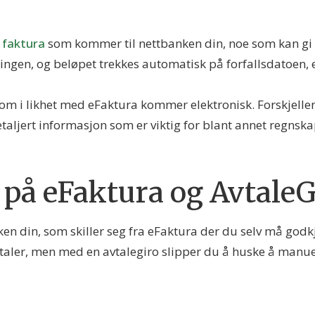
faktura
som kommer til nettbanken din, noe som kan gi
ngen, og beløpet trekkes automatisk på forfallsdatoen, e
om i likhet med eFaktura kommer elektronisk. Forskjellen
aljert informasjon som er viktig for blant annet regnska
n på eFaktura og AvtaleG
nken din, som skiller seg fra eFaktura der du selv må god
etaler, men med en avtalegiro slipper du å huske å manue