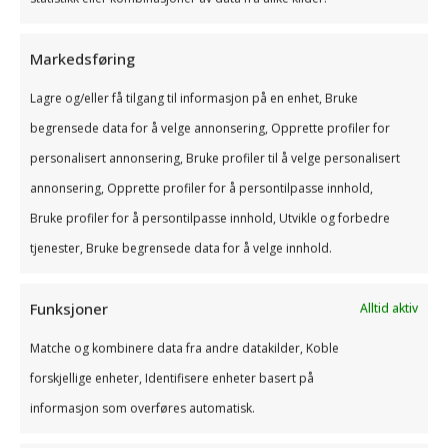
Markedsføring
Lagre og/eller få tilgang til informasjon på en enhet, Bruke
begrensede data for å velge annonsering, Opprette profiler for
personalisert annonsering, Bruke profiler til å velge personalisert
annonsering, Opprette profiler for å persontilpasse innhold,
Bruke profiler for å persontilpasse innhold, Utvikle og forbedre
tjenester, Bruke begrensede data for å velge innhold.
Funksjoner
Alltid aktiv
For å kunne svare på din henvendelse
trenger vi ditt samtykke til å lagre og
Matche og kombinere data fra andre datakilder, Koble
behandle dine personopplysninger.
forskjellige enheter, Identifisere enheter basert på
Jeg tillater Tandem å lagre og behandle
informasjon som overføres automatisk.
mine personlige data