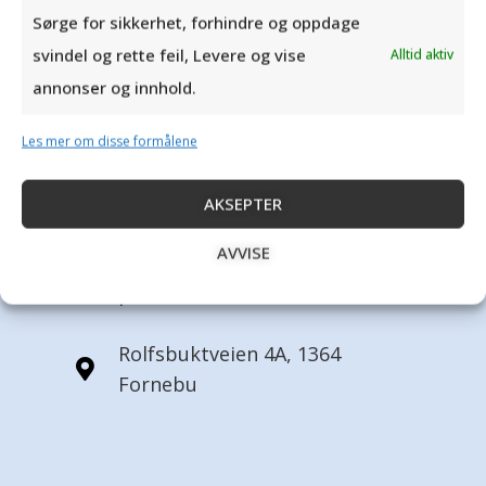
Les mer om hvordan vi ivaretar dine
Sørge for sikkerhet, forhindre og oppdage
persondata i vår
personvernerklæring
.
svindel og rette feil, Levere og vise
Alltid aktiv
annonser og innhold.
SEND MELDING
Les mer om disse formålene
AKSEPTER
+47 671 15 800
AVVISE
post@tandem.as
Rolfsbuktveien 4A, 1364
Fornebu