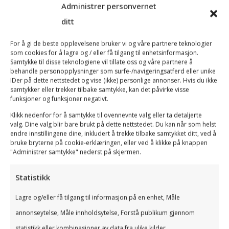
oppgavene og den daglige driften.
Administrer personvernet
ditt
For å gi de beste opplevelsene bruker vi og våre partnere teknologier
som cookies for å lagre og / eller få tilgang til enhetsinformasjon.
Samtykke til disse teknologiene vil tillate oss og våre partnere å
behandle personopplysninger som surfe-/navigeringsatferd eller unike
IDer på dette nettstedet og vise (ikke) personlige annonser. Hvis du ikke
samtykker eller trekker tilbake samtykke, kan det påvirke visse
Vi hjelper deg!
funksjoner og funksjoner negativt.
Klikk nedenfor for å samtykke til ovennevnte valg eller ta detaljerte
valg. Dine valg blir bare brukt på dette nettstedet. Du kan når som helst
Kontakt oss for en hyggelig og
endre innstillingene dine, inkludert å trekke tilbake samtykket ditt, ved å
uforpliktende prat om hvordan vi
bruke bryterne på cookie-erklæringen, eller ved å klikke på knappen
kan bistå din bedrift!
"Administrer samtykke" nederst på skjermen.
Statistikk
Lagre og/eller få tilgang til informasjon på en enhet, Måle
annonseytelse, Måle innholdsytelse, Forstå publikum gjennom
statistikk eller kombinasjoner av data fra ulike kilder.