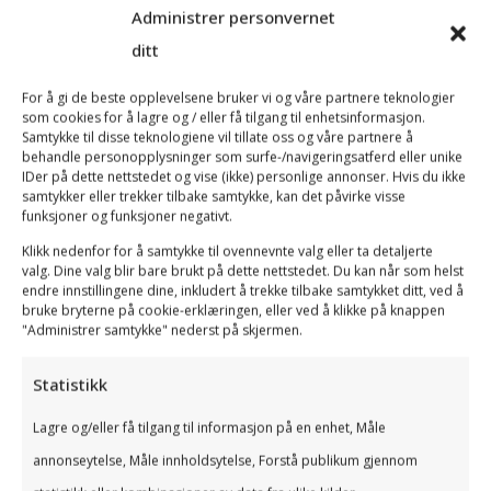
konkurrenter?
Administrer personvernet
Hvilke distribusjonskanaler skal benyttes ut
ditt
mot kundene?
Hvordan skal du ta betalt?
For å gi de beste opplevelsene bruker vi og våre partnere teknologier
som cookies for å lagre og / eller få tilgang til enhetsinformasjon.
Hva er de viktigste kostnadene?
Samtykke til disse teknologiene vil tillate oss og våre partnere å
behandle personopplysninger som surfe-/navigeringsatferd eller unike
»
Last ned Business Model Canvas (Innovasjon
IDer på dette nettstedet og vise (ikke) personlige annonser. Hvis du ikke
Norges versjon)
samtykker eller trekker tilbake samtykke, kan det påvirke visse
funksjoner og funksjoner negativt.
Klikk nedenfor for å samtykke til ovennevnte valg eller ta detaljerte
valg. Dine valg blir bare brukt på dette nettstedet. Du kan når som helst
Ha fokus på de
endre innstillingene dine, inkludert å trekke tilbake samtykket ditt, ved å
bruke bryterne på cookie-erklæringen, eller ved å klikke på knappen
grunnleggende
"Administrer samtykke" nederst på skjermen.
områdene
Statistikk
Lagre og/eller få tilgang til informasjon på en enhet, Måle
Til syvende og sist handler det om å få inn mer
annonseytelse, Måle innholdsytelse, Forstå publikum gjennom
penger i butikken enn hva som går ut, og ved å