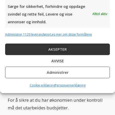
område som å drive inn kundefordringer blir
Sørge for sikkerhet, forhindre og oppdage
neglisjert.
svindel og rette feil, Levere og vise
Alltid aktiv
annonser og innhold.
Det høres kanskje banalt ut, men dersom du ikke
får inn pengene kundene skylder deg blir du fort
Administrer 1129 leverandører
Les mer om disse formålene
en dårlig betaler selv – og dette kan gå utover
bedriftens likviditet. I tillegg må du ha god
AKSEPTER
kostnadskontroll, slik at kostnadene holdes så
AVVISE
lave som mulig.
Administrer
De viktige budsjettene
Cookie-erklæring
Personvernerklæring
For å sikre at du har økonomien under kontroll
må det utarbeides budsjetter.