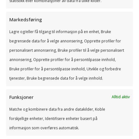
statistikk eller kombinasjoner av data fra ulike kilder.
utarbeide en forretningsplan på den måten vi
beskriver over tvinges du som gründer til å ta
Markedsføring
stilling til en del helt sentrale spørsmål.
Lagre og/eller få tilgang til informasjon på en enhet, Bruke
I 2017 ble så mange som 6119 norske bedrifter
begrensede data for å velge annonsering, Opprette profiler for
begjært konkurs eller tvangsavviklet, og for
personalisert annonsering, Bruke profiler til å velge personalisert
nyetablerte virksomheter viser statistikk fra SSB
annonsering, Opprette profiler for å persontilpasse innhold,
at det kun er 27 prosent som fremdeles er aktive
Bruke profiler for å persontilpasse innhold, Utvikle og forbedre
etter fem år.
tjenester, Bruke begrensede data for å velge innhold.
En vanlig årsak til at så mange virksomheter går
konkurs er svikt og mangler på de helt
Funksjoner
Alltid aktiv
grunnleggende områder.
Matche og kombinere data fra andre datakilder, Koble
Bankene fremhever spesielt et manglende fokus
forskjellige enheter, Identifisere enheter basert på
på økonomien som årsak til konkurser, naturlig
informasjon som overføres automatisk.
nok, og ofte knyttes dette til at et så sentralt