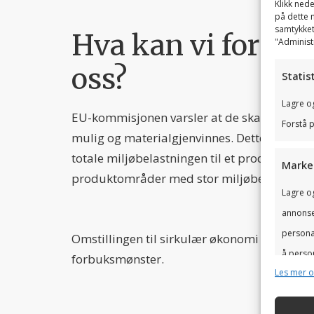
Klikk nede
på dette n
samtykket
Hva kan vi forven
"Administ
oss?
Statis
Lagre og
EU-kommisjonen varsler at de skal lage et 
Forstå p
mulig og materialgjenvinnes. Dette vil red
totale miljøbelastningen til et produkt i de
Marke
produktområder med stor miljøbelastning over
Lagre og
annonser
personal
Omstillingen til sirkulær økonomi vil inne
å person
forbuksmønster.
Les mer 
innhold.