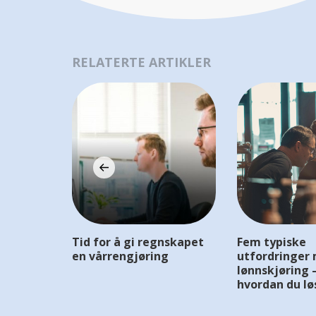
RELATERTE ARTIKLER
g for oss
Tid for å gi regnskapet
Fem typiske
en
en vårrengjøring
utfordringer
og
lønnskjøring 
hvordan du l