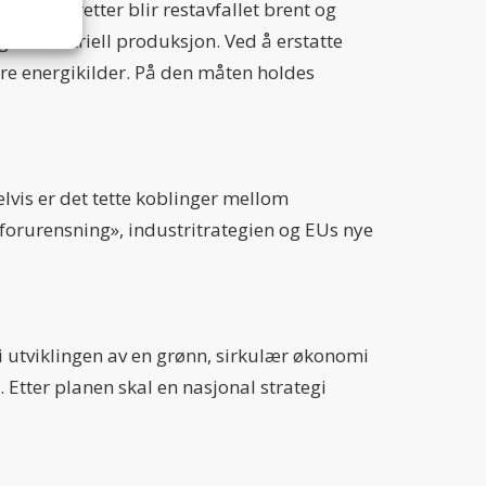
ltid aktiv
s ut. Deretter blir restavfallet brent og
 i industriell produksjon. Ved å erstatte
are energikilder. På den måten holdes
ltid aktiv
vis er det tette koblinger mellom
forurensning», industritrategien og EUs nye
 utviklingen av en grønn, sirkulær økonomi
Etter planen skal en nasjonal strategi