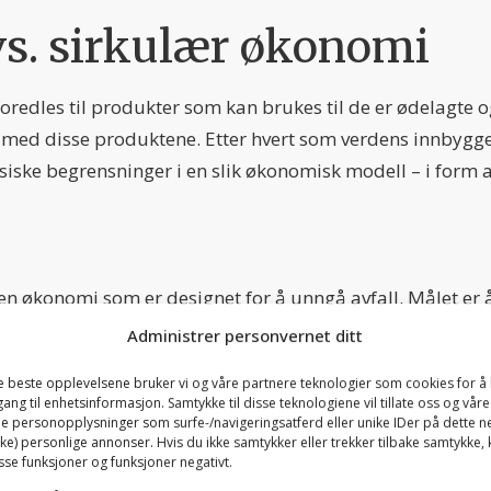
s. sirkulær økonomi
oredles til produkter som kan brukes til de er ødelagte og
g med disse produktene. Etter hvert som verdens innbygger
fysiske begrensninger i en slik økonomisk modell – i form
 økonomi som er designet for å unngå avfall. Målet er å 
n selv fungerer, samtidig som økonomisk vekst skal kunne fo
Administrer personvernet ditt
de beste opplevelsene bruker vi og våre partnere teknologier som cookies for å 
ilgang til enhetsinformasjon. Samtykke til disse teknologiene vil tillate oss og vår
adisjonelle kjøp-, bruk- og kastøkonomien erstattes av 
e personopplysninger som surfe-/navigeringsatferd eller unike IDer på dette n
kke) personlige annonser. Hvis du ikke samtykker eller trekker tilbake samtykke,
t produktet ikke lenger brukes til sitt opprinnelige formål.
sse funksjoner og funksjoner negativt.