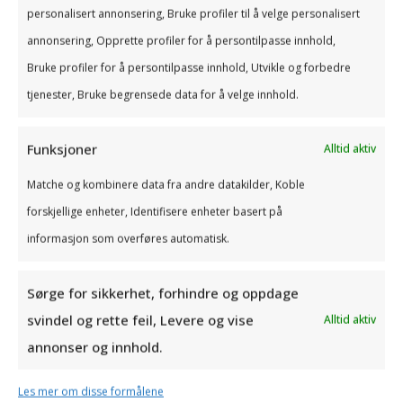
og sendes automatisk. Innbetalinger hentes fra
personalisert annonsering, Bruke profiler til å velge personalisert
banken daglig og bokføres automatisk i
annonsering, Opprette profiler for å persontilpasse innhold,
regnskapet.
Bruke profiler for å persontilpasse innhold, Utvikle og forbedre
Lønn: Ajourhold av ansatte og lønnsutbetalinger
tjenester, Bruke begrensede data for å velge innhold.
går som en lek. Utbetaling og postering av lønn,
samt innsending av A-melding skjer automatisk
Funksjoner
Alltid aktiv
ved godkjenning av lønn.
Matche og kombinere data fra andre datakilder, Koble
Timeregistrering: Øk faktureringsgraden med
forskjellige enheter, Identifisere enheter basert på
Go! I PowerOffice Go kan timeføring legges til
informasjon som overføres automatisk.
som en integrert del av regnskapstjenesten.
Dermed får du registrert og fakturert hver eneste
Sørge for sikkerhet, forhindre og oppdage
time!
svindel og rette feil, Levere og vise
Alltid aktiv
Reise og utlegg: Med PowerOffice Go blir
annonser og innhold.
utfylling av reiseregninger lekende lett.
Start registreringen av reisen idet du går ut av
Les mer om disse formålene