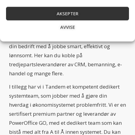
døra hjemme og registrer utlegg, kvitteringer og
kjøregodtgjørelse på mobilen mens du er
AKSEPTER
underveis.
AVVISE
Integrasjoner: PowerOffice GO har også over 300
kvalitetssikrede utvidelser/apper som hjelper
din bedrift med å jobbe smart, effektivt og
lønnsomt. Her kan du koble på
tredjepartsleverandører av CRM, bemanning, e-
handel og mange flere.
I tillegg har vi i Tandem et kompetent dedikert
systemteam, som jobber med å gjøre din
hverdag i økonomisystemet problemfritt. Vi er en
sertifisert premium partner og leverandør av
PowerOffice GO, med et dedikert team som kan
bistå med alt fra A til Å innen systemet. Du kan