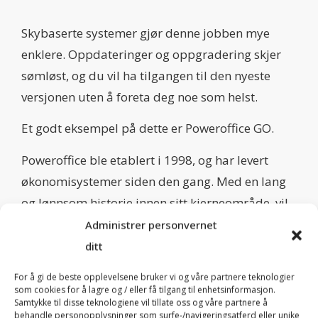
Skybaserte systemer gjør denne jobben mye
enklere. Oppdateringer og oppgradering skjer
sømløst, og du vil ha tilgangen til den nyeste
versjonen uten å foreta deg noe som helst.
Et godt eksempel på dette er Poweroffice GO.
Poweroffice ble etablert i 1998, og har levert
økonomisystemer siden den gang. Med en lang
og lønnsom historie innen sitt kjerneområde, vil
dette selvsagt være et trygt valg.
Administrer personvernet
ditt
I tillegg har systemet vunnet flere 1.priser de
siste årene. ( ref. Regnskap Norge sin årlige
For å gi de beste opplevelsene bruker vi og våre partnere teknologier
som cookies for å lagre og / eller få tilgang til enhetsinformasjon.
brukerundersøkelse)
Samtykke til disse teknologiene vil tillate oss og våre partnere å
behandle personopplysninger som surfe-/navigeringsatferd eller unike