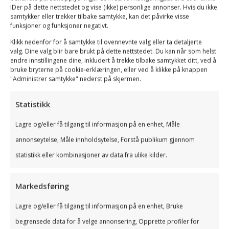
Poweroffice GO, som er Poweroffice sitt
IDer på dette nettstedet og vise (ikke) personlige annonser. Hvis du ikke
samtykker eller trekker tilbake samtykke, kan det påvirke visse
skybaserte økonomisystem, tilbyr alle
funksjoner og funksjoner negativt.
funksjonaliteter man tenker et økonomissystem
Klikk nedenfor for å samtykke til ovennevnte valg eller ta detaljerte
valg. Dine valg blir bare brukt på dette nettstedet. Du kan når som helst
bør ha.
endre innstillingene dine, inkludert å trekke tilbake samtykket ditt, ved å
bruke bryterne på cookie-erklæringen, eller ved å klikke på knappen
Dette er de viktigste:
"Administrer samtykke" nederst på skjermen.
Bank + Regnskap: Betalinger gjøres direkte fra
Statistikk
PowerOffice Go uten at du trenger å logge inn i
Lagre og/eller få tilgang til informasjon på en enhet, Måle
nettbanken. Når betalingen er utført oppdateres
annonseytelse, Måle innholdsytelse, Forstå publikum gjennom
regnskapet automatisk.
statistikk eller kombinasjoner av data fra ulike kilder.
Dermed sparer du viktig tid og slipper å hoppe
mellom ulike systemer.
Markedsføring
Fakturering: Fakturering i Go gjøres raskt, enkelt
Lagre og/eller få tilgang til informasjon på en enhet, Bruke
og effektivt. Fakturaer kan opprettes til grupper
begrensede data for å velge annonsering, Opprette profiler for